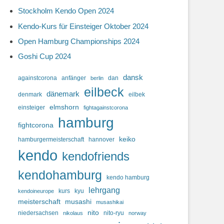
Stockholm Kendo Open 2024
Kendo-Kurs für Einsteiger Oktober 2024
Open Hamburg Championships 2024
Goshi Cup 2024
dansk
againstcorona
anfänger
dan
berlin
eilbeck
dänemark
denmark
eilbek
elmshorn
einsteiger
fightagainstcorona
hamburg
fightcorona
keiko
hamburgermeisterschaft
hannover
kendo
kendofriends
kendohamburg
kendo hamburg
lehrgang
kurs
kyu
kendoineurope
meisterschaft
musashi
musashikai
nito
niedersachsen
nito-ryu
nikolaus
norway