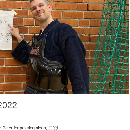
2022
o Peter for passing nidan, 二段!