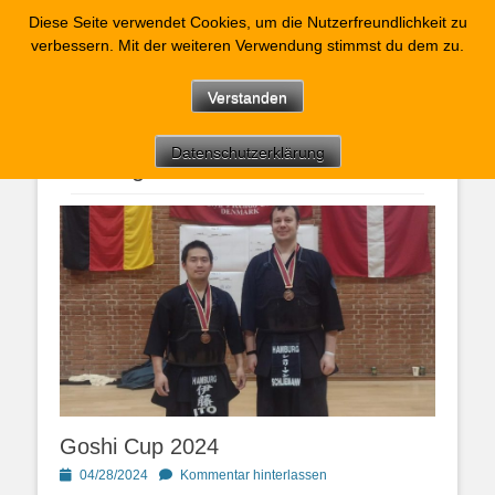
Kendo-Eilbeck
Diese Seite verwendet Cookies, um die Nutzerfreundlichkeit zu
verbessern. Mit der weiteren Verwendung stimmst du dem zu.
Kendo im TH-Eilbeck Hamburg
Facebook
E-
YouTube
Instagram
Verstanden
Mail
Datenschutzerklärung
Schlagwort:
denmark
Goshi Cup 2024
Posted
04/28/2024
Kommentar hinterlassen
on