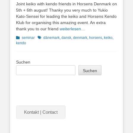
on
Joint keiko with kendo friends in Horsens Denmark on
5th + 6th august! Thanky you very much to Yukio
Kato-Sensei for leading the keiko and Horsens Kendo
Klub for organising this amazing event. An extra
thank you to our friend
weiterlesen…
Kategorien
Schlagworte
seminar
dänemark
,
dansk
,
denmark
,
horsens
,
keiko
,
kendo
Suchen
Suchen
Kontakt | Contact