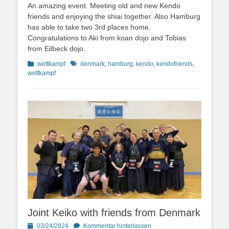
An amazing event. Meeting old and new Kendo
friends and enjoying the shiai together. Also Hamburg
has able to take two 3rd places home.
Congratulations to Aki from koan dojo and Tobias
from Eilbeck dojo.
Kategorien
Schlagworte
wettkampf
denmark
,
hamburg
,
kendo
,
kendofriends
,
wettkampf
Joint Keiko with friends from Denmark
Posted
03/24/2024
Kommentar hinterlassen