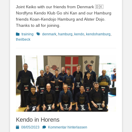
on
Joint Keiko with our friends from Denmark 🇩🇰
Nordfyns Kendo Klub Go shi Kan and our Hamburg
friends Koan-Kendojo Hamburg and Alster Dojo.
Thanks to all for joining.
Kategorien
Schlagworte
training
denmark
,
hamburg
,
kendo
,
kendohamburg
,
theilbeck
Kendo in Horens
Posted
08/05/2023
Kommentar hinterlassen