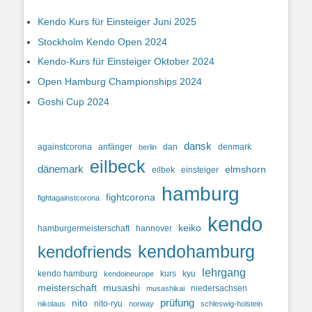
Kendo Kurs für Einsteiger Juni 2025
Stockholm Kendo Open 2024
Kendo-Kurs für Einsteiger Oktober 2024
Open Hamburg Championships 2024
Goshi Cup 2024
dansk
againstcorona
anfänger
dan
denmark
berlin
eilbeck
dänemark
elmshorn
eilbek
einsteiger
hamburg
fightcorona
fightagainstcorona
kendo
keiko
hamburgermeisterschaft
hannover
kendohamburg
kendofriends
lehrgang
kendo hamburg
kurs
kyu
kendoineurope
meisterschaft
musashi
niedersachsen
musashikai
prüfung
nito
nito-ryu
nikolaus
norway
schleswig-holstein