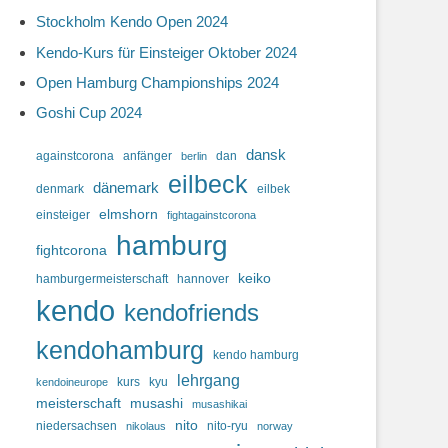
Stockholm Kendo Open 2024
Kendo-Kurs für Einsteiger Oktober 2024
Open Hamburg Championships 2024
Goshi Cup 2024
dansk
againstcorona
anfänger
dan
berlin
eilbeck
dänemark
denmark
eilbek
elmshorn
einsteiger
fightagainstcorona
hamburg
fightcorona
keiko
hamburgermeisterschaft
hannover
kendo
kendofriends
kendohamburg
kendo hamburg
lehrgang
kurs
kyu
kendoineurope
meisterschaft
musashi
musashikai
nito
niedersachsen
nito-ryu
nikolaus
norway