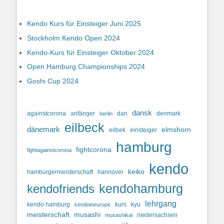
Kendo Kurs für Einsteiger Juni 2025
Stockholm Kendo Open 2024
Kendo-Kurs für Einsteiger Oktober 2024
Open Hamburg Championships 2024
Goshi Cup 2024
dansk
againstcorona
anfänger
dan
denmark
berlin
eilbeck
dänemark
elmshorn
eilbek
einsteiger
hamburg
fightcorona
fightagainstcorona
kendo
keiko
hamburgermeisterschaft
hannover
kendohamburg
kendofriends
lehrgang
kendo hamburg
kurs
kyu
kendoineurope
meisterschaft
musashi
niedersachsen
musashikai