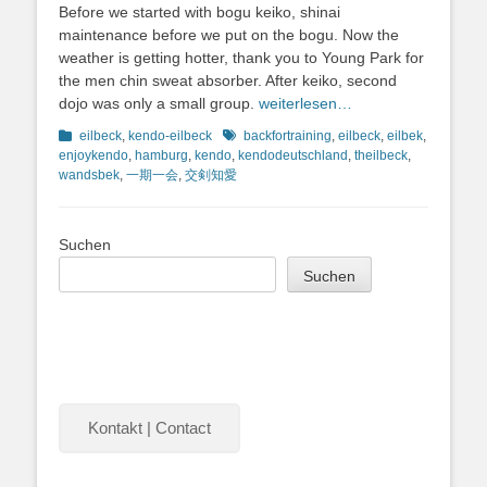
Before we started with bogu keiko, shinai
maintenance before we put on the bogu. Now the
weather is getting hotter, thank you to Young Park for
the men chin sweat absorber. After keiko, second
dojo was only a small group.
weiterlesen…
Kategorien
Schlagworte
eilbeck
,
kendo-eilbeck
backfortraining
,
eilbeck
,
eilbek
,
enjoykendo
,
hamburg
,
kendo
,
kendodeutschland
,
theilbeck
,
wandsbek
,
一期一会
,
交剣知愛
Suchen
Suchen
Kontakt | Contact