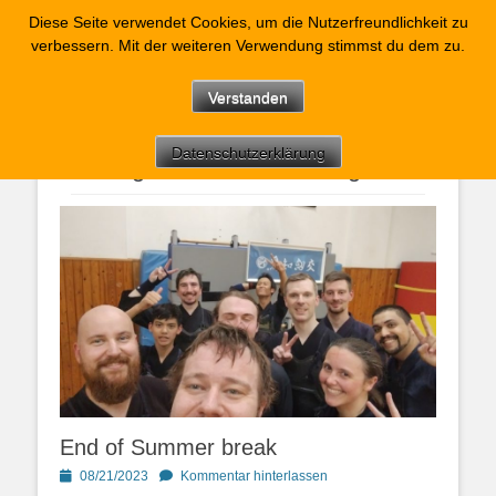
Kendo-Eilbeck
Diese Seite verwendet Cookies, um die Nutzerfreundlichkeit zu
verbessern. Mit der weiteren Verwendung stimmst du dem zu.
Kendo im TH-Eilbeck Hamburg
Facebook
E-
YouTube
Instagram
Verstanden
Mail
Datenschutzerklärung
Schlagwort:
backfortraining
End of Summer break
Posted
08/21/2023
Kommentar hinterlassen
on