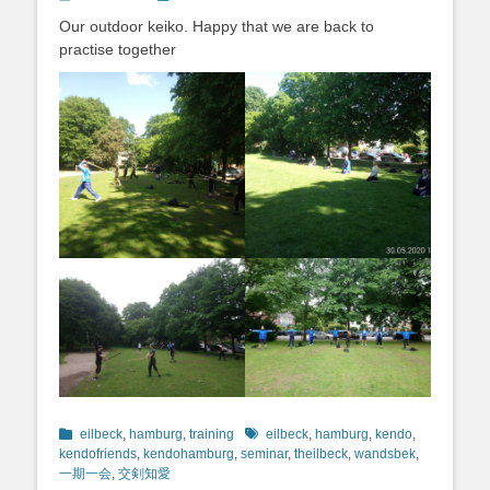
on
Our outdoor keiko. Happy that we are back to
practise together
Kategorien
Schlagworte
eilbeck
,
hamburg
,
training
eilbeck
,
hamburg
,
kendo
,
kendofriends
,
kendohamburg
,
seminar
,
theilbeck
,
wandsbek
,
一期一会
,
交剣知愛