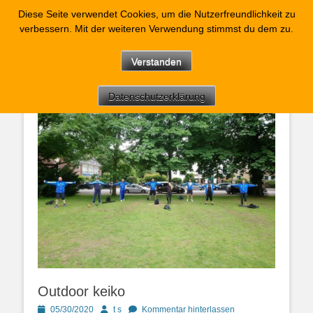
Kendo-Eilbeck
Diese Seite verwendet Cookies, um die Nutzerfreundlichkeit zu
verbessern. Mit der weiteren Verwendung stimmst du dem zu.
Kendo im TH-Eilbeck Hamburg
Facebook
E-
YouTube
Instagram
Verstanden
Mail
Datenschutzerklärung
Outdoor keiko
Posted
Autor
05/30/2020
t s
Kommentar hinterlassen