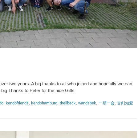
ver two years. A big thanks to all who joined and hopefully we can
big Thanks to Peter for the nice Gifts
do
,
kendofriends
,
kendohamburg
,
theilbeck
,
wandsbek
,
一期一会
,
交剣知愛