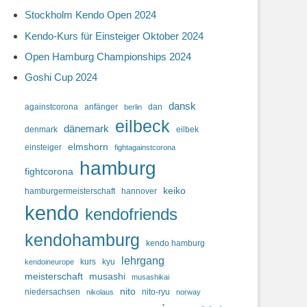
Stockholm Kendo Open 2024
Kendo-Kurs für Einsteiger Oktober 2024
Open Hamburg Championships 2024
Goshi Cup 2024
dansk
againstcorona
anfänger
dan
berlin
eilbeck
dänemark
denmark
eilbek
elmshorn
einsteiger
fightagainstcorona
hamburg
fightcorona
keiko
hamburgermeisterschaft
hannover
kendo
kendofriends
kendohamburg
kendo hamburg
lehrgang
kurs
kyu
kendoineurope
meisterschaft
musashi
musashikai
nito
niedersachsen
nito-ryu
nikolaus
norway