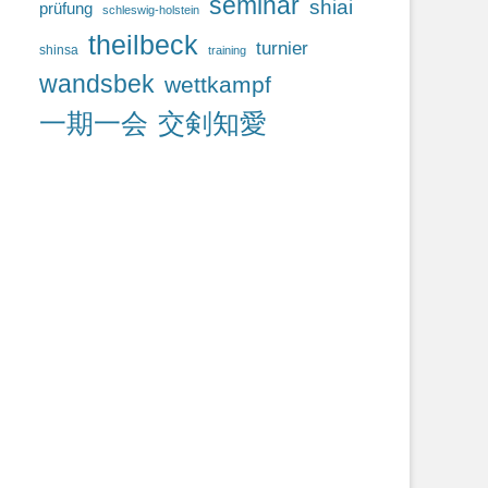
seminar
shiai
prüfung
schleswig-holstein
theilbeck
turnier
shinsa
training
wandsbek
wettkampf
一期一会
交剣知愛