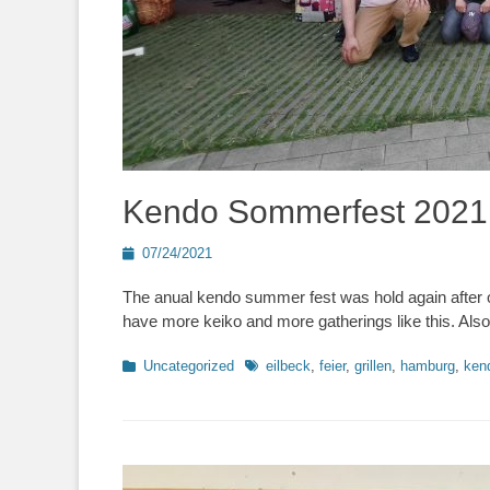
Kendo Sommerfest 2021
Posted
07/24/2021
on
The anual kendo summer fest was hold again after o
have more keiko and more gatherings like this. Also 
Kategorien
Schlagworte
Uncategorized
eilbeck
,
feier
,
grillen
,
hamburg
,
ken