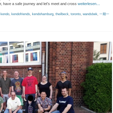
er, have a safe journey and let’s meet and cross
weiterlesen…
,
kendo
,
kendofriends
,
kendohamburg
,
theilbeck
,
toronto
,
wandsbek
,
一期一