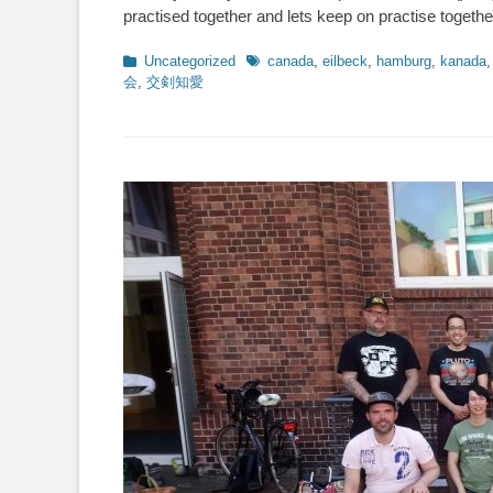
practised together and lets keep on practise togeth
Kategorien
Schlagworte
Uncategorized
canada
,
eilbeck
,
hamburg
,
kanada
会
,
交剣知愛